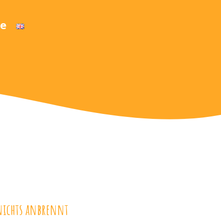
e
 nichts anbrennt