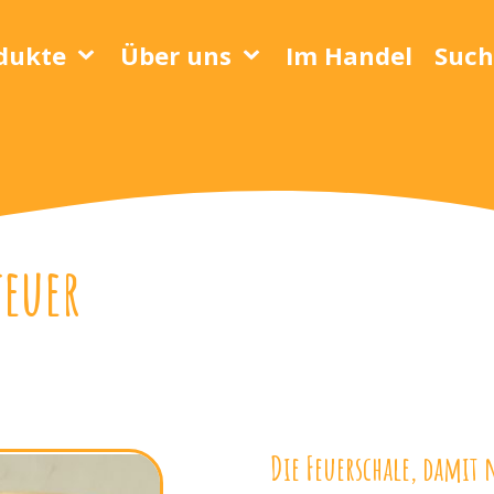
dukte
Über uns
Im Handel
Such
euer
Die Feuerschale, damit