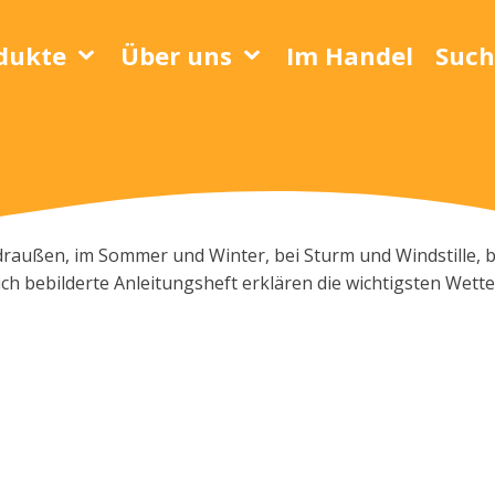
dukte
Über uns
Im Handel
Such
draußen, im Sommer und Winter, bei Sturm und Windstille,
eich bebilderte Anleitungsheft erklären die wichtigsten We