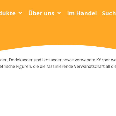
dukte
Über uns
Im Handel
Such
eder, Dodekaeder und Ikosaeder sowie verwandte Körper we
ische Figuren, die die faszinierende Verwandtschaft all d