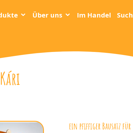
dukte
Über uns
Im Handel
Such
 Kári
ein pfiffiger Bausatz fü