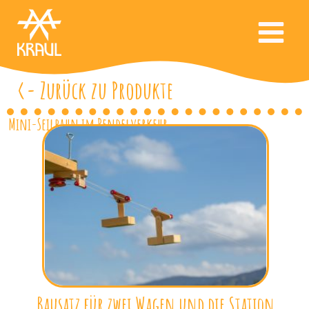
<- Zurück zu Produkte
Mini-Seilbahn im Pendelverkehr
Bausatz für zwei Wagen und die Station