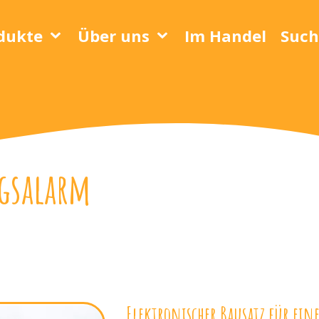
dukte
Über uns
Im Handel
Such
gsalarm
Elektronischer Bausatz für ein