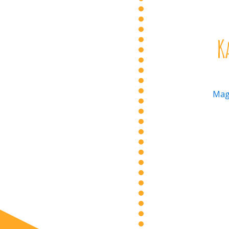
K
Magn