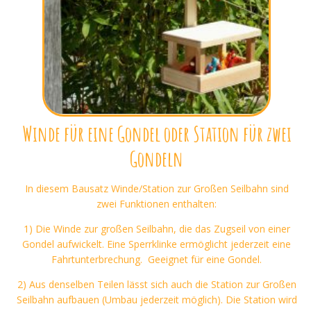
Winde
für eine Gondel oder
Station
für zwei
Gondeln
In diesem Bausatz Winde/Station zur Großen Seilbahn sind
zwei Funktionen enthalten:
1) Die Winde zur großen Seilbahn, die das Zugseil von einer
Gondel aufwickelt. Eine Sperrklinke ermöglicht jederzeit eine
Fahrtunterbrechung. Geeignet für eine Gondel.
2) Aus denselben Teilen lässt sich auch die Station zur Großen
Seilbahn aufbauen (Umbau jederzeit möglich). Die Station wird